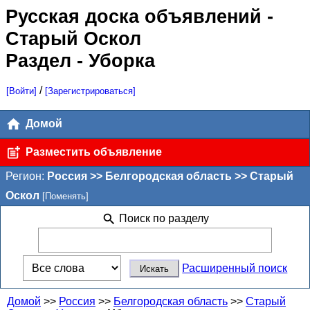
Русская доска объявлений
-
Старый Оскол
Раздел - Уборка
/
[Войти]
[Зарегистрироваться]
Домой
Разместить объявление
Регион:
Россия >> Белгородская область >> Старый
Оскол
[Поменять]
Поиск по разделу
Расширенный поиск
Домой
>>
Россия
>>
Белгородская область
>>
Старый