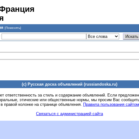
 Франция
я
ия
[Поменять]
у
(c) Русская доска объявлений (russiandoska.ru)
ет ответственность за стиль и содержание объявлений. Если предложе
оральные, этические или общественные нормы, мы просим Вас сообщить
 в правой колонке на странице объявления.
Правила пользования сайтом
Связаться с администрацией сайта