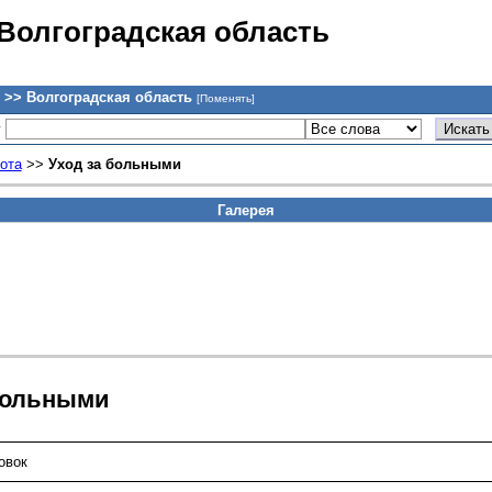
 Волгоградская область
 >> Волгоградская область
[Поменять]
у
ота
>>
Уход за больными
Галерея
 больными
овок