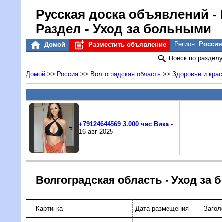
Русская доска объявлений
-
Раздел - Уход за больными
Регион:
Россия
Домой
Разместить объявление
Поиск по раздел
Домой
>>
Россия
>>
Волгоградская область
>>
Здоровье и крас
+79124644569 3.000 час Вика
-
16 авг 2025
Волгоградская область - Уход за
Картинка
Дата размещения
Загол