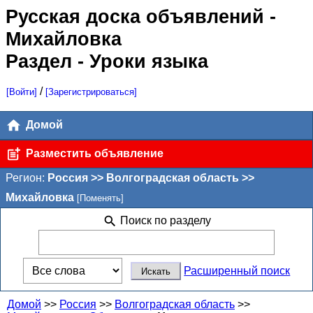
Русская доска объявлений
-
Михайловка
Раздел - Уроки языка
/
[Войти]
[Зарегистрироваться]
Домой
Разместить объявление
Регион:
Россия >> Волгоградская область >>
Михайловка
[Поменять]
Поиск по разделу
Расширенный поиск
Домой
>>
Россия
>>
Волгоградская область
>>