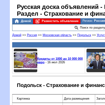
Русская доска объявлений
-
Раздел - Страхование и фин
Регион:
Россия
Домой
Разместить объявление
Поиск по раздел
Домой
>>
Россия
>>
Московская область
>>
Подольск
>>
Услуг
Кредиты от 1000 до 10 000 000
евро
- 16 июл 2026
Подольск - Страхование и финан
Картинка
Дата размещения
Загол