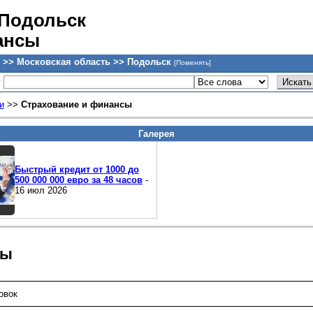
 Подольск
ансы
 >> Московская область >> Подольск
[Поменять]
у
и
>>
Страхование и финансы
Галерея
Быстрый кредит от 1000 до
500 000 000 евро за 48 часов
-
16 июл 2026
сы
овок