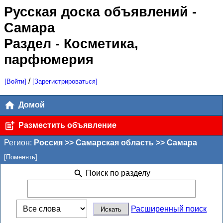
Русская доска объявлений
-
Самара
Раздел - Косметика,
парфюмерия
/
[Войти]
[Зарегистрироваться]
Домой
Разместить объявление
Регион:
Россия >> Самарская область >> Самара
[Поменять]
Поиск по разделу
Расширенный поиск