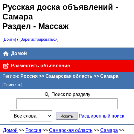
Русская доска объявлений
-
Самара
Раздел - Массаж
/
[Войти]
[Зарегистрироваться]
Домой
Разместить объявление
Регион:
Россия >> Самарская область >> Самара
[Поменять]
Поиск по разделу
Расширенный поиск
Домой
>>
Россия
>>
Самарская область
>>
Самара
>>