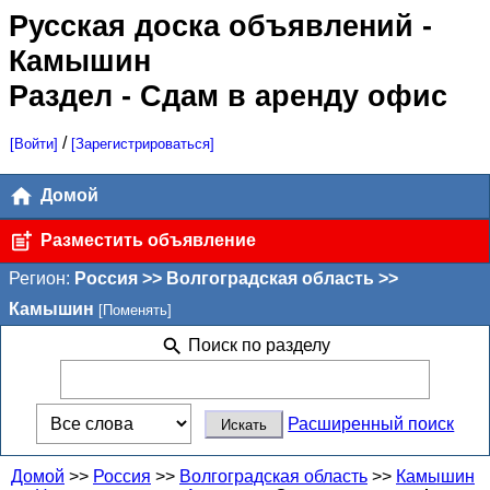
Русская доска объявлений
-
Камышин
Раздел - Сдам в аренду офис
/
[Войти]
[Зарегистрироваться]
Домой
Разместить объявление
Регион:
Россия >> Волгоградская область >>
Камышин
[Поменять]
Поиск по разделу
Расширенный поиск
Домой
>>
Россия
>>
Волгоградская область
>>
Камышин