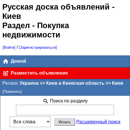
Русская доска объявлений
-
Киев
Раздел - Покупка
недвижимости
/
[Войти]
[Зарегистрироваться]
Домой
Разместить объявление
Регион:
Украина >> Киев и Киевская область >> Киев
[Поменять]
Поиск по разделу
Расширенный поиск