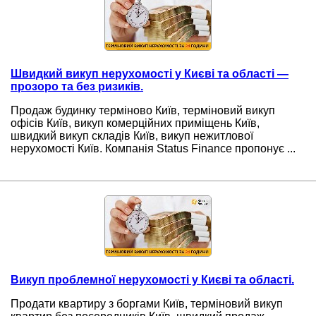
Швидкий викуп нерухомості у Києві та області —
прозоро та без ризиків.
Продаж будинку терміново Київ, терміновий викуп
офісів Київ, викуп комерційних приміщень Київ,
швидкий викуп складів Київ, викуп нежитлової
нерухомості Київ. Компанія Status Finance пропонує ...
Викуп проблемної нерухомості у Києві та області.
Продати квартиру з боргами Київ, терміновий викуп