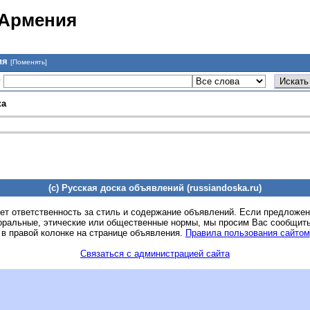
 Армения
ия
[Поменять]
у
ка
(c) Русская доска объявлений (russiandoska.ru)
ет ответственность за стиль и содержание объявлений. Если предложе
оральные, этические или общественные нормы, мы просим Вас сообщить
 в правой колонке на странице объявления.
Правила пользования сайтом
Связаться с администрацией сайта