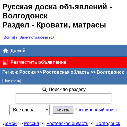
Русская доска объявлений
-
Волгодонск
Раздел - Кровати, матрасы
/
[Войти]
[Зарегистрироваться]
Домой
Разместить объявление
Регион:
Россия >> Ростовская область >> Волгодонск
[Поменять]
Поиск по разделу
Расширенный поиск
Домой
>>
Россия
>>
Ростовская область
>>
Волгодонск