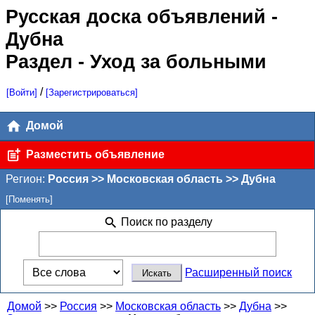
Русская доска объявлений
-
Дубна
Раздел - Уход за больными
/
[Войти]
[Зарегистрироваться]
Домой
Разместить объявление
Регион:
Россия >> Московская область >> Дубна
[Поменять]
Поиск по разделу
Расширенный поиск
Домой
>>
Россия
>>
Московская область
>>
Дубна
>>