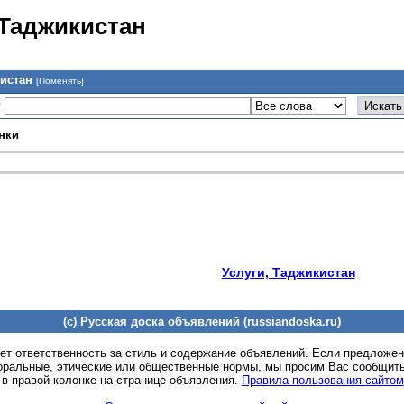
 Таджикистан
кистан
[Поменять]
у
нки
Услуги, Таджикистан
(c) Русская доска объявлений (russiandoska.ru)
ет ответственность за стиль и содержание объявлений. Если предложе
оральные, этические или общественные нормы, мы просим Вас сообщить
 в правой колонке на странице объявления.
Правила пользования сайтом