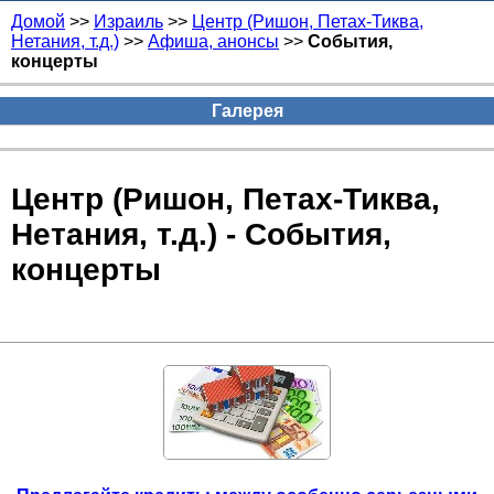
Домой
>>
Израиль
>>
Центр (Ришон, Петах-Тиква,
Нетания, т.д.)
>>
Афиша, анонсы
>>
События,
концерты
Галерея
Центр (Ришон, Петах-Тиква,
Нетания, т.д.) - События,
концерты