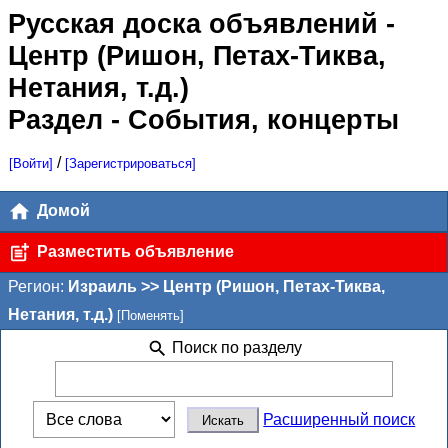
Русская доска объявлений
-
Центр (Ришон, Петах-Тиква,
Нетания, т.д.)
Раздел - События, концерты
/
[Войти]
[Зарегистрироваться]
Домой
Разместить объявление
Регион:
Израиль >> Центр (Ришон, Петах-Тиква,
Нетания, т.д.)
[Поменять]
Поиск по разделу
Расширенный поиск