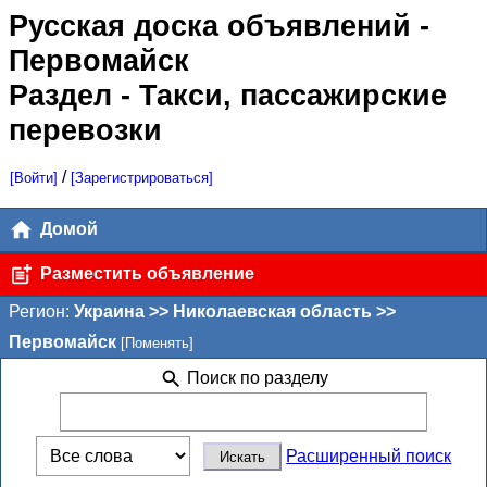
Русская доска объявлений
-
Первомайск
Раздел - Такси, пассажирские
перевозки
/
[Войти]
[Зарегистрироваться]
Домой
Разместить объявление
Регион:
Украина >> Николаевская область >>
Первомайск
[Поменять]
Поиск по разделу
Расширенный поиск