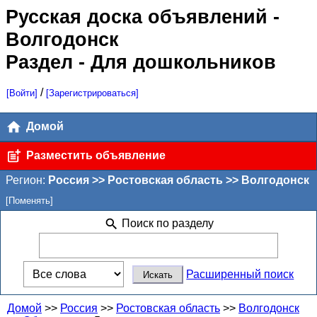
Русская доска объявлений
-
Волгодонск
Раздел - Для дошкольников
/
[Войти]
[Зарегистрироваться]
Домой
Разместить объявление
Регион:
Россия >> Ростовская область >> Волгодонск
[Поменять]
Поиск по разделу
Расширенный поиск
Домой
>>
Россия
>>
Ростовская область
>>
Волгодонск