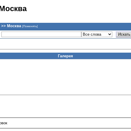
 Москва
 >> Москва
[Поменять]
у
Галерея
овок