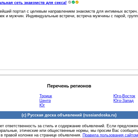
льная сеть знакомств для секса!
ейший портал с целевым направлением знакомств для интимных встреч. 
ек и мужчин. Индивидуальные встречи, встреча мужчины с парой, группов
Перечень регионов
Троицк
Юго-Восток
Центр
Юго-Запад
Юг
(c) Русская доска объявлений (russiandoska.ru)
ет ответственность за стиль и содержание объявлений. Если предложе
оральные, этические или общественные нормы, мы просим Вас сообщить
 в правой колонке на странице объявления.
Правила пользования сайтом