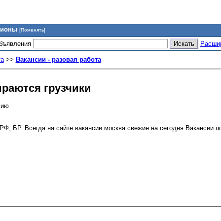
гионы
[Поменять]
объявления
Расши
та
>>
Вакансии - разовая работа
ираются грузчики
сию
 РФ, БР. Всегда на сайте вакансии москва свежие на сегодня Вакансии 