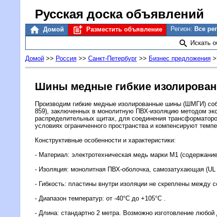
Русская доска объявлений
Регион:
Все ре
Домой
Разместить объявление
Искать 
Домой
>>
Россия
>>
Санкт-Петербург
>>
Бизнес предложения
>
Шины медные гибкие изолирован
Производим гибкие медные изолированные шины (ШМГИ) собс
859), заключенных в монолитную ПВХ-изоляцию методом экс
распределительных щитах, для соединения трансформаторо
условиях ограниченного пространства и компенсируют темп
Конструктивные особенности и характеристики:
- Материал: электротехническая медь марки М1 (содержание
- Изоляция: монолитная ПВХ-оболочка, самозатухающая (UL 
- Гибкость: пластины внутри изоляции не скреплены между с
- Диапазон температур: от -40°C до +105°C .
- Длина: стандартно 2 метра. Возможно изготовление любой 