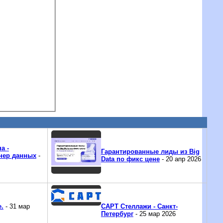
а -
Гарантированные лиды из Big
нер данных
-
Data по фикс цене
- 20 апр 2026
.
- 31 мар
САРТ Стеллажи - Санкт-
Петербург
- 25 мар 2026