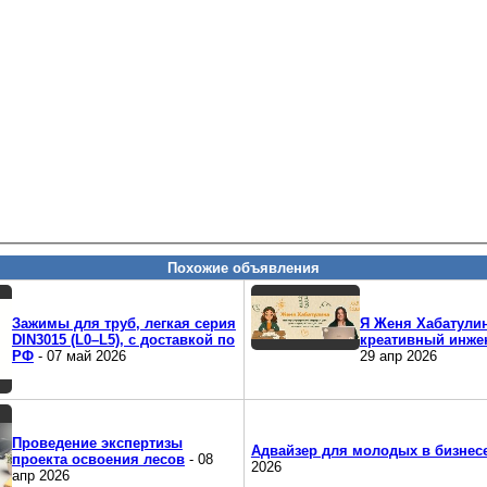
Похожие объявления
Зажимы для труб, легкая серия
Я Женя Хабатулин
DIN3015 (L0–L5), с доставкой по
креативный инже
РФ
- 07 май 2026
29 апр 2026
Проведение экспертизы
Адвайзер для молодых в бизнесе
проекта освоения лесов
- 08
2026
апр 2026