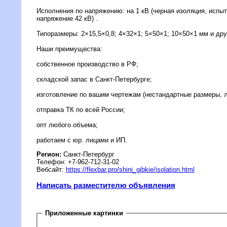
Исполнения по напряжению: на 1 кВ (черная изоляция, испыт
напряжение 42 кВ) .
Типоразмеры: 2×15,5×0,8; 4×32×1; 5×50×1; 10×50×1 мм и дру
Наши преимущества:
собственное производство в РФ;
складской запас в Санкт-Петербурге;
изготовление по вашим чертежам (нестандартные размеры, л
отправка ТК по всей России;
опт любого объема;
работаем с юр. лицами и ИП.
Регион:
Санкт-Петербург
Телефон: +7-962-712-31-02
Вебсайт:
https://flexbar.pro/shini_gibkie/isolation.html
Написать разместителю объявления
Приложенные картинки