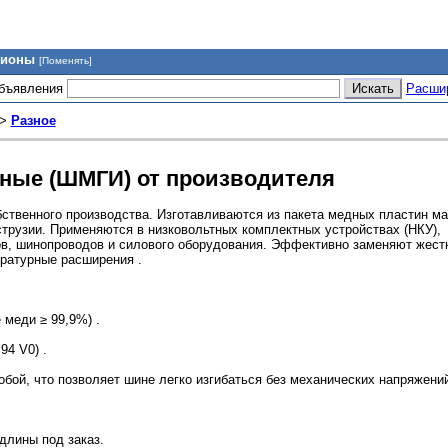
гионы
[Поменять]
объявления
Расши
>
Разное
ные (ШМГИ) от производителя
твенного производства. Изготавливаются из пакета медных пластин м
трузии. Применяются в низковольтных комплектных устройствах (НКУ),
в, шинопроводов и силового оборудования. Эффективно заменяют жест
ературные расширения .
 меди ≥ 99,9%) .
94 V0) .
обой, что позволяет шине легко изгибаться без механических напряжений
длины под заказ.