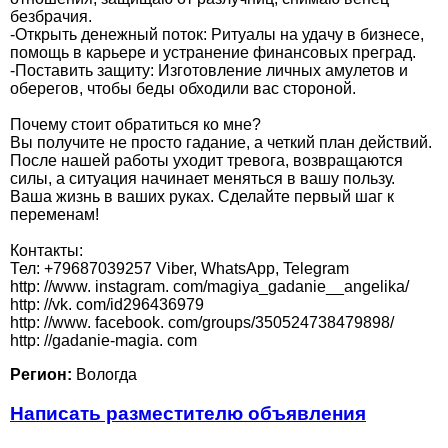
безбрачия.
-Открыть денежный поток: Ритуалы на удачу в бизнесе,
помощь в карьере и устранение финансовых преград.
-Поставить защиту: Изготовление личных амулетов и
оберегов, чтобы беды обходили вас стороной.
Почему стоит обратиться ко мне?
Вы получите не просто гадание, а четкий план действий.
После нашей работы уходит тревога, возвращаются
силы, а ситуация начинает меняться в вашу пользу.
Ваша жизнь в ваших руках. Сделайте первый шаг к
переменам!
Контакты:
Тел: +79687039257 Viber, WhatsApp, Telegram
http: //www. instagram. com/magiya_gadanie__angelika/
http: //vk. com/id296436979
http: //www. facebook. com/groups/350524738479898/
http: //gadanie-magia. com
Регион:
Вологда
Написать разместителю объявления