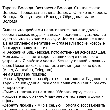
Таролог Вологда. Экстрасенс Вологда. Снятие сглаза
Вологда. Предсказательница Вологда. Снятие приворота
Вологда. Вернуть мужа Вологда. Обрядовая магия
Вологда.
Бывает, что проблемы наваливаются одна за другой:
ссоры в семье, неудачи в делах, постоянная усталость и
чувство, что вы ходите по кругу. Часто причина не в вас,
а в накопленном негативе — сглазе или порче, которые
блокируют вашу энергию.
Я, Анжелика Вишневская, потомственная ясновидящая.
Моя задача — найти корень ваших бед и помочь его
устранить. Я работаю честно, без запугиваний и лишних
слов. Помогаю как лично, так и дистанционно по фото
(Viber, WhatsApp, Telegram).
Чем я могу вам помочь:
-Узнать будущее и разобраться в настоящем: Гадание на
Таро и ясновидение. Разберем ваши отношения, работу
и перспективы.
-Очистить жизнь от негатива: Убираю порчу, сглаз и
«родовые проклятия». Чищу энергетику вашего дома и
офиса.
-Вернуть любовь и мир в семью: Помогаю восстановить
отношения, защищаю от разлучниц, снимаю венец