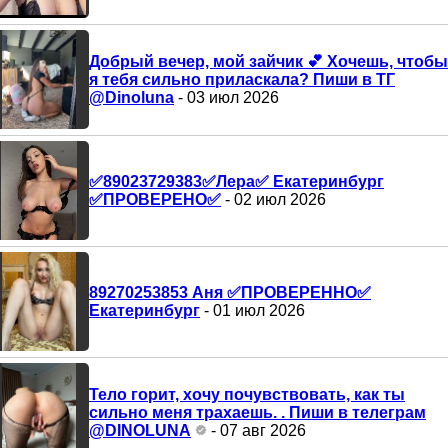
Добрый вечер, мой зайчик 💕 Хочешь, чтобы
я тебя сильно приласкала? Пиши в ТГ
@Dinoluna
- 03 июл 2026
✅️89023729383✅️Лера✅️ Екатеринбург
✅️ПРОВЕРЕНО✅️
- 02 июл 2026
89270253853 Аня ✅️ПРОВЕРЕННО✅️
Екатеринбург
- 01 июл 2026
Тело горит, хочу почувствовать, как ты
сильно меня трахаешь. . Пиши в телеграм
@DINOLUNA
- 07 авг 2026