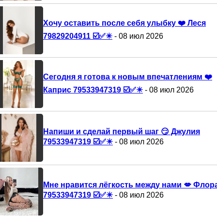
Хочу оставить после себя улыбку ❤️ Леся
79829204911 ☑️✅✴️
- 08 июл 2026
Сегодня я готова к новым впечатлениям ❤️
Каприс 79533947319 ☑️✅✴️
- 08 июл 2026
Напиши и сделай первый шаг 😏 Джулия
79533947319 ☑️✅✴️
- 08 июл 2026
Мне нравится лёгкость между нами 💋 Флор
79533947319 ☑️✅✴️
- 08 июл 2026