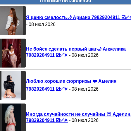
Похожие объявления
Я ценю смелость🌙 Ариана 79829204911 ☑️✅✴
- 08 июл 2026
Не бойся сделать первый шаг🌙 Анжелика
79829204911 ☑️✅✴️
- 08 июл 2026
Люблю хорошие сюрпризы ❤️ Амелия
79829204911 ☑️✅✴️
- 08 июл 2026
Иногда случайности не случайны 😏 Аделин
79829204911 ☑️✅✴️
- 08 июл 2026