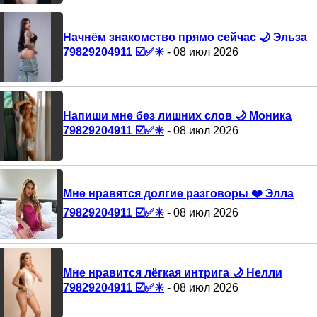
Начнём знакомство прямо сейчас 🌙 Эльза
79829204911 ☑️✅✴️
- 08 июл 2026
Напиши мне без лишних слов 🌙 Моника
79829204911 ☑️✅✴️
- 08 июл 2026
Мне нравятся долгие разговоры ❤️ Элла
79829204911 ☑️✅✴️
- 08 июл 2026
Мне нравится лёгкая интрига 🌙 Нелли
79829204911 ☑️✅✴️
- 08 июл 2026