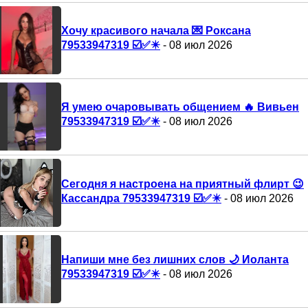
Хочу красивого начала 💌 Роксана
79533947319 ☑️✅✴️
- 08 июл 2026
Я умею очаровывать общением 🔥 Вивьен
79533947319 ☑️✅✴️
- 08 июл 2026
Сегодня я настроена на приятный флирт 😉
Кассандра 79533947319 ☑️✅✴️
- 08 июл 2026
Напиши мне без лишних слов 🌙 Иоланта
79533947319 ☑️✅✴️
- 08 июл 2026