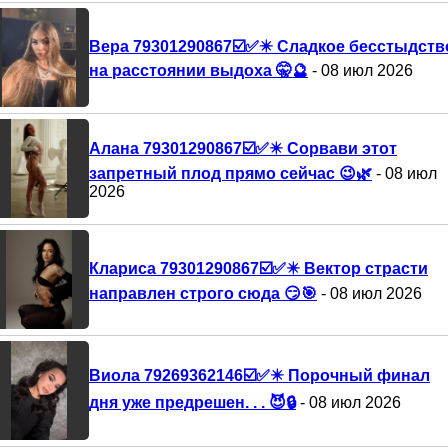
Вера 79301290867☑️✅✴️ Сладкое бесстыдств
на расстоянии выдоха 🤫🔮
- 08 июл 2026
Алана 79301290867☑️✅✴️ Сорвави этот
запретный плод прямо сейчас 😉🌿
- 08 июл
2026
Клариса 79301290867☑️✅✴️ Вектор страсти
направлен строго сюда 😏🎯
- 08 июл 2026
Виола 79269362146☑️✅✴️ Порочный финал
дня уже предрешен. . . 😈🔒
- 08 июл 2026