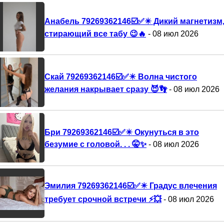
Анабель 79269362146☑️✅✴️ Дикий магнетизм
стирающий все табу 😉🔥
- 08 июл 2026
Скай 79269362146☑️✅✴️ Волна чистого
желания накрывает сразу 😈👣
- 08 июл 2026
Бри 79269362146☑️✅✴️ Окунуться в это
безумие с головой. . . 🤫✨
- 08 июл 2026
Эмилия 79269362146☑️✅✴️ Градус влечения
требует срочной встречи ⚡💥
- 08 июл 2026