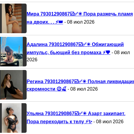
Мира 79301290867☑️✅✴️ Пора разжечь пламя
на двоих. . . ⚡👑
- 08 июл 2026
Адалина 79301290867☑️✅✴️ Обжигающий
импульс, бьющий без промаха ⚡🖤
- 08 июл
2026
Регина 79301290867☑️✅✴️ Полная ликвидаци
скромности 😉🍒
- 08 июл 2026
Ульяна 79301290867☑️✅✴️ Азарт закипает.
Пора переходить к телу ⚡✨
- 08 июл 2026