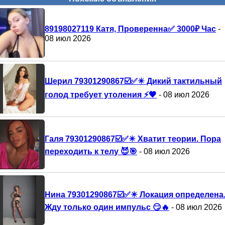
89198027119 Катя, Проверенна✅️ 3000₽ Час
-
08 июл 2026
Шерил 79301290867☑️✅✴️ Дикий тактильный
голод требует утоления ⚡🖤
- 08 июл 2026
Галя 79301290867☑️✅✴️ Хватит теории. Пора
переходить к телу 😈🎯
- 08 июл 2026
Нина 79301290867☑️✅✴️ Локация определена
Жду только один импульс 😏🔥
- 08 июл 2026