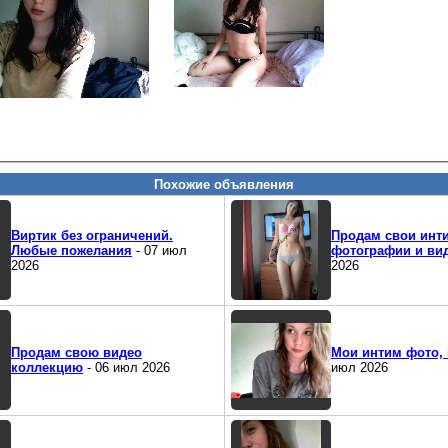
Похожие объявления
Виртик без ограничений.
Продам свои инт
Любые пожелания
- 07 июл
фотографии и ви
2026
2026
Продам свою видео
Мои интим фото,
коллекцию
- 06 июл 2026
июл 2026