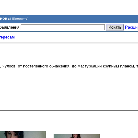
гионы
[Поменять]
объявления
Расши
тересам
 чулков, от постепенного обнажения, до мастурбации крупным планом, т