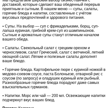
Мы предлагаем широкий выбор бизнес-ланчей с
доставкой, которые сделают ваш обеденный перерыв
приятным и сытным. В нашем меню — супы, салаты,
горячие блюда и напитки, составленные с учётом
вкусовых предпочтений и здорового питания.
• Супы. На выбор — суп с фрикадельками, борщ, суп-
лапша куриная, грибной крем-суп из шампиньонов.
Сытные и ароматные супы станут отличным началом
вашего обеда.
• Салаты. Свекольный салат с грецким орехом и
черносливом, салат Греческий, салат с ветчиной, летний
овощной салат. Лёгкие и полезные салаты дополнят
ваше блюдо.
• Горячие блюда. Картофельное пюре с куриной ножкой в
медово-соевом соусе, паста Болоньезе, отварной рис с
соусом (по запросу) и оладушек куриный или рыбный.
Разнообразные горячие блюда порадуют даже самых
взыскательных гурманов.
• Напитки. Морс или чай — 200 мл. Освежающие напитки
подчеркнут вкус ваших блюд.