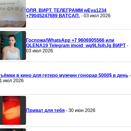
ОЛЯ. ВИРТ. ТЕЛЕГРАММ wEva1234
+79045247689 ВАТСАП.
- 03 июл 2026
Госпожа!WhatsApp +7 9606905566 или
QLENA19 Telegram imoid_wg9LfsihJg ВИРТ
-
03 июл 2026
ъёмки в кино для гетеро мужчин гонорар 5000$ в день
-
1 июл 2026
Приват для тебя
- 30 июн 2026