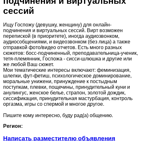
подчинения и виртуальных
сессий
Ищу Госпожу (девушку, женщину) для онлайн-
подчинения и виртуальных сессий. Вирт возможен
перепиской (в приоритете), иногда аудиозвонком,
аудиоcобщениями, и видеозвонком (без лица) а также
отправкой фото/видео отчетов. Есть много разных
сюжетов: босс-подчиненный, преподавательница-ученик,
тетя-племянник, Госпожа - сисси-шлюшка и другие или
же любой Ваш сюжет.
Мои тематические интересы включают: феминизация,
шлепки, фут-фетиш, психологическое доминирование,
моральные унижени, принуждение к постыдным
поступкам, плевки, пощечины, принудительный куни и
анулингус, женское белье, страпон, золотой дождик,
сиссификация, принудительная мастурбация, контроль
оргазма, игры со спермой и многое другое.
Пишите кому интересно, буду рад(а) общению.
Регион:
Написать разместителю объявления