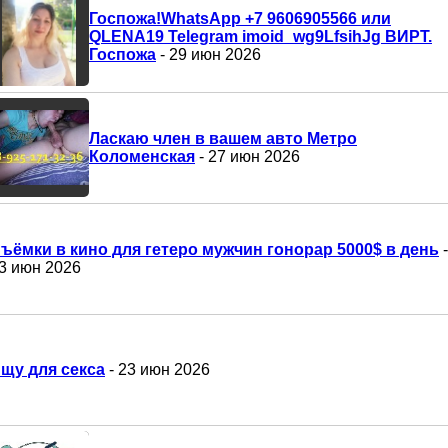
Госпожа!WhatsApp +7 9606905566 или
QLENA19 Telegram imoid_wg9LfsihJg ВИРТ.
Госпожа
- 29 июн 2026
Ласкаю член в вашем авто Метро
Коломенская
- 27 июн 2026
ъёмки в кино для гетеро мужчин гонорар 5000$ в день
-
3 июн 2026
щу для секса
- 23 июн 2026