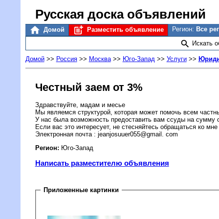
Русская доска объявлений
Регион:
Все ре
Домой
Разместить объявление
Искать 
Домой
>>
Россия
>>
Москва
>>
Юго-Запад
>>
Услуги
>>
Юриди
Честный заем от 3%
Здравствуйте, мадам и месье
Мы являемся структурой, которая может помочь всем част
У нас была возможность предоставить вам ссуды на сумму от
Если вас это интересует, не стесняйтесь обращаться ко мн
Электронная почта : jeanjosuuer055@gmail. com
Регион:
Юго-Запад
Написать разместителю объявления
Приложенные картинки