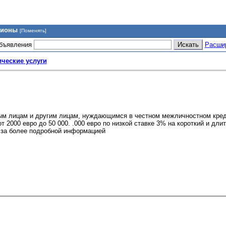
гионы
[Поменять]
объявления
Расши
ческие услуги
ным лицам и другим лицам, нуждающимся в честном межличностном кре
 2000 евро до 50 000. .000 евро по низкой ставке 3% на короткий и дли
е за более подробной информацией