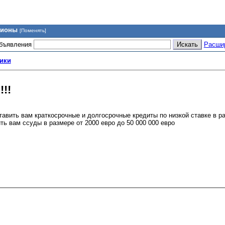
гионы
[Поменять]
объявления
Расши
ики
!!
тавить вам краткосрочные и долгосрочные кредиты по низкой ставке в р
ь вам ссуды в размере от 2000 евро до 50 000 000 евро