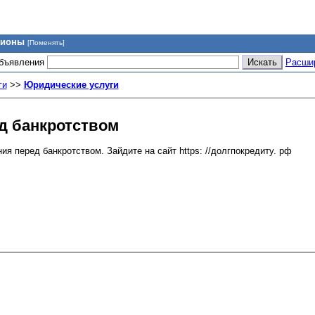
гионы
[Поменять]
объявления
Расши
ги
>>
Юридические услуги
д банкротством
я перед банкротством. Зайдите на сайт https: //долгпокредиту. рф