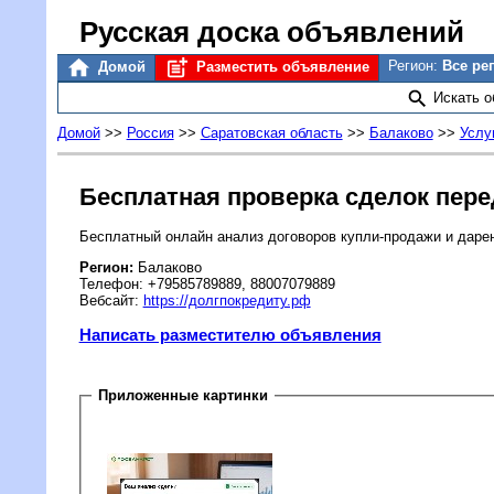
Русская доска объявлений
Регион:
Все ре
Домой
Разместить объявление
Искать 
Домой
>>
Россия
>>
Саратовская область
>>
Балаково
>>
Услу
Бесплатная проверка сделок пере
Бесплатный онлайн анализ договоров купли-продажи и дарени
Регион:
Балаково
Телефон: +79585789889, 88007079889
Вебсайт:
https://долгпокредиту.рф
Написать разместителю объявления
Приложенные картинки