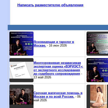
Написать разместителю объявления
Ясновидящая и таролог в
Москве.
- 16 июн 2026
Многоуровневая независимая
экспертная оценка «ВЭРИЭСТ»:
от экспертного исследования
до судебного сопровождения
-
13 май 2026
Срочная магическая помощь в
Москве и по всей России.
- 06
май 2026