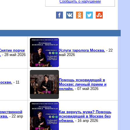
Сообщить о нарушении
Снятие порчи
Услуги таролога Москва.
- 22
.
- 28 май 2026
май 2026
Помощь ясновидящей в
Москве.
- 11
Москве: личный прием и
онлайн.
- 07 май 2026
томственной
Как вернуть мужа? Помощь
ква.
- 22 апр
ясновидящей в Москве без
обмана.
- 16 апр 2026