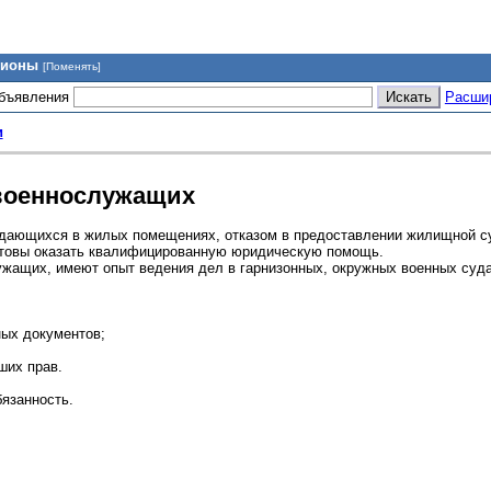
гионы
[Поменять]
объявления
Расши
и
военнослужащих
ждающихся в жилых помещениях, отказом в предоставлении жилищной с
отовы оказать квалифицированную юридическую помощь.
жащих, имеют опыт ведения дел в гарнизонных, окружных военных суд
ных документов;
ших прав.
язанность.