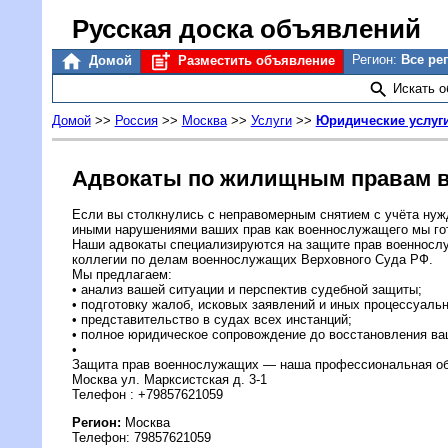
Русская доска объявлений
Регион:
Все ре
Домой
Разместить объявление
Искать 
Домой
>>
Россия
>>
Москва
>>
Услуги
>>
Юридические услуг
Адвокаты по жилищным правам 
Если вы столкнулись с неправомерным снятием с учёта ну
иными нарушениями ваших прав как военнослужащего мы г
Наши адвокаты специализируются на защите прав военнослу
коллегии по делам военнослужащих Верховного Суда РФ.
Мы предлагаем:
• анализ вашей ситуации и перспектив судебной защиты;
• подготовку жалоб, исковых заявлений и иных процессуаль
• представительство в судах всех инстанций;
• полное юридическое сопровождение до восстановления ва
•
Защита прав военнослужащих — наша профессиональная об
Москва ул. Марксистская д. 3-1
Телефон : +79857621059
Регион:
Москва
Телефон: 79857621059