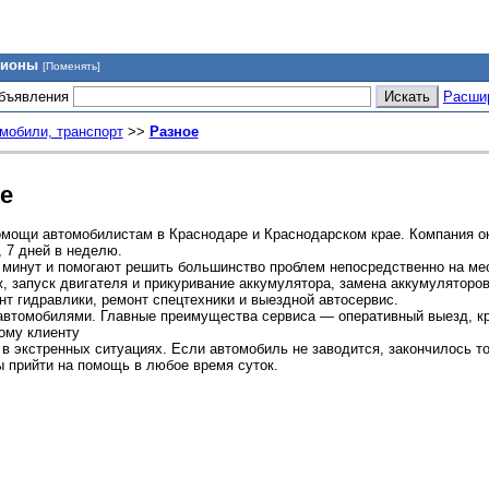
гионы
[Поменять]
объявления
Расши
мобили, транспорт
>>
Разное
е
мощи автомобилистам в Краснодаре и Краснодарском крае. Компания о
 7 дней в неделю.
 минут и помогают решить большинство проблем непосредственно на мес
, запуск двигателя и прикуривание аккумулятора, замена аккумуляторов
нт гидравлики, ремонт спецтехники и выездной автосервис.
и автомобилями. Главные преимущества сервиса — оперативный выезд, к
ому клиенту
 экстренных ситуациях. Если автомобиль не заводится, закончилось то
ы прийти на помощь в любое время суток.