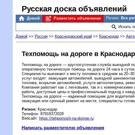
Русская доска объявлений
Регион:
Все ре
Домой
Разместить объявление
Искать 
Домой
>>
Россия
>>
Краснодарский край
>>
Краснодар
>>
Авто
Техпомощь на дороге в Краснодар
Техпомощь на дороге — круглосуточная служба выездной по
оперативную техническую помощь на дороге 24 часа в сутки,
Специалисты выезжают к месту поломки в среднем за 20–30
услуг входят: эвакуация автомобилей, выездной шиномонтаж
топлива, вскрытие автомобилей, услуги автоэлектрика, ремо
Компания работает как с легковыми, так и с коммерческим
работа, доступные цены и профессиональный подход к кажд
Техпомощь на дороге — надежный помощник для водителей в
эвакуация или срочный ремонт на месте, специалисты готов
Регион:
Краснодар
Телефон: 87918372028
Вебсайт:
https://tehpomosh-na-doroge.ru
Написать разместителю объявления