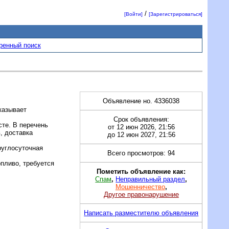
/
[Войти]
[Зарегистрироваться]
ренный поиск
Объявление но. 4336038
казывает
Срок объявления:
те. В перечень
от 12 июн 2026, 21:56
, доставка
до 12 июн 2027, 21:56
руглосуточная
Всего просмотров: 94
пливо, требуется
Пометить объявление как:
Спам
,
Неправильный раздел
,
Мошенничество
,
Другое правонарушение
Написать разместителю объявления