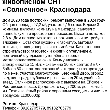
живописном СНТ
«Солнечное» Краснодара
Дом 2023 года постройки, ремонт выполнен в 2024 году.
Общая площадь 97,2 м², участок 4,15 сотки. В доме 3
комнаты, включая комнату на мансарде, санузел с
ванной, кухня и просторная прихожая. Высота потолков
2,8 м. Дом полностью готов к проживанию и не требует
вложений. Остаются кухонный гарнитур, бытовая
техника, кондиционеры и часть мебели. Качественное
строительство: газобетон и кирпич с утеплением,
ленточный фундамент, утеплённая кровля,
металлопластиковые окна. Коммуникации: •
электричество 15 кВт; • скважина 30 м; • септик 8 м³; •
бойлер 80 л; • оптоволоконный интернет; • газ проходит
по меже. Участок благоустроен: бетонный двор, огород,
сад, виноград, клубника и розы. Фасад 20 м, удобный
заезд. Отличное расположение с выездом на Ейское и
Ростовское шоссе. До детского сада 200 м, до школы 1
км. Тихий зелёный район с хорошими соседями и чистым
воздухом.11000000р
Регион:
Краснодар
Телефон: 89182705779, 89182705779