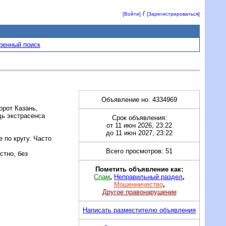
/
[Войти]
[Зарегистрироваться]
ренный поиск
Объявление но. 4334969
орот Казань,
щь экстрасенса
Срок объявления:
от 11 июн 2026, 23:22
до 11 июн 2027, 23:22
 по кругу. Часто
Всего просмотров: 51
стно, без
Пометить объявление как:
Спам
,
Неправильный раздел
,
Мошенничество
,
Другое правонарушение
Написать разместителю объявления