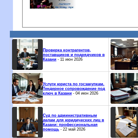
Проверка контрагентов,
поставщиков и подрядчиков в
Казани
- 11 июн 2026
Услуги юриста по госзакупкам.
Тендерное сопровождение под
ключ в Казани
- 04 июн 2026
Суд по административным
делам для юридических лиц в
Казани: профессиональная
помощь
- 22 май 2026