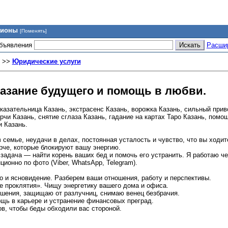
гионы
[Поменять]
объявления
Расши
>>
Юридические услуги
казание будущего и помощь в любви.
казательница Казань, экстрасенс Казань, ворожка Казань, сильный прив
чи Казань, снятие сглаза Казань, гадание на картах Таро Казань, помо
и Казань.
семье, неудачи в делах, постоянная усталость и чувство, что вы ходите
орче, которые блокируют вашу энергию.
адача — найти корень ваших бед и помочь его устранить. Я работаю че
ционно по фото (Viber, WhatsApp, Telegram).
о и ясновидение. Разберем ваши отношения, работу и перспективы.
ые проклятия». Чищу энергетику вашего дома и офиса.
ошения, защищаю от разлучниц, снимаю венец безбрачия.
ощь в карьере и устранение финансовых преград.
ов, чтобы беды обходили вас стороной.