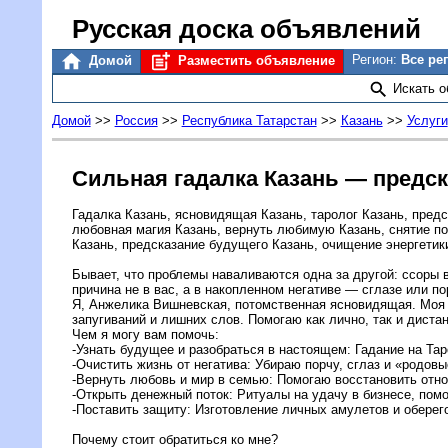
Русская доска объявлений
Регион:
Все ре
Домой
Разместить объявление
Искать 
Домой
>>
Россия
>>
Республика Татарстан
>>
Казань
>>
Услуги
Сильная гадалка Казань — предс
Гадалка Казань, ясновидящая Казань, таролог Казань, предс
любовная магия Казань, вернуть любимую Казань, снятие пор
Казань, предсказание будущего Казань, очищение энергетик
Бывает, что проблемы наваливаются одна за другой: ссоры в 
причина не в вас, а в накопленном негативе — сглазе или п
Я, Анжелика Вишневская, потомственная ясновидящая. Моя з
запугиваний и лишних слов. Помогаю как лично, так и дистан
Чем я могу вам помочь:
-Узнать будущее и разобраться в настоящем: Гадание на Тар
-Очистить жизнь от негатива: Убираю порчу, сглаз и «родов
-Вернуть любовь и мир в семью: Помогаю восстановить отн
-Открыть денежный поток: Ритуалы на удачу в бизнесе, пом
-Поставить защиту: Изготовление личных амулетов и оберег
Почему стоит обратиться ко мне?