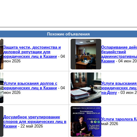
Похожие объявления
Защита чести, достоинства и
Оспаривание дей
деловой репутации для
бездействий
юридических лиц в Казани
- 04
административны
июн 2026
Казани
- 04 июн 20
Услуги взыскания долгов с
Услуги взыскания
юридических лиц в Казани
- 04
юридических лиц 
июн 2026
на-Дону
- 03 июн 
Досудебное урегулирование
Услуги таролога К
споров для юридических лиц в
май 2026
Казани
- 22 май 2026