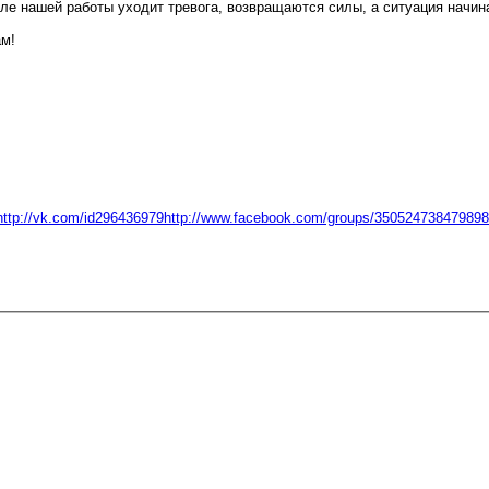
сле нашей работы уходит тревога, возвращаются силы, а ситуация начин
ам!
http://vk.com/id296436979http://www.facebook.com/groups/350524738479898