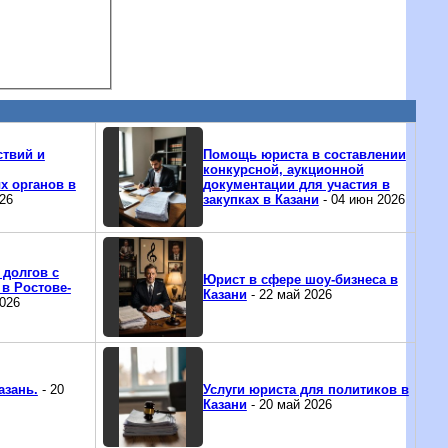
ствий и
Помощь юриста в составлении
конкурсной, аукционной
х органов в
документации для участия в
26
закупках в Казани
- 04 июн 2026
 долгов с
Юрист в сфере шоу-бизнеса в
в Ростове-
Казани
- 22 май 2026
2026
азань.
- 20
Услуги юриста для политиков в
Казани
- 20 май 2026