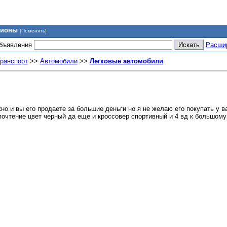
гионы
[Поменять]
объявления
Расши
транспорт
>>
Автомобили
>>
Легковые автомобили
жно и вы его продаете за большие деньги но я не желаю его покупать у 
почтение цвет черный да еще и кроссовер спортивный и 4 вд к большому