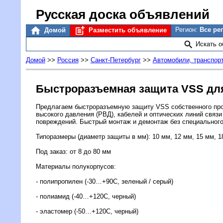
Русская доска объявлений
Регион:
Все ре
Домой
Разместить объявление
Искать 
Домой
>>
Россия
>>
Санкт-Петербург
>>
Автомобили, транспор
Быстроразъемная защита VSS дл
Предлагаем быстроразъемную защиту VSS собственного про
высокого давления (РВД), кабелей и оптических линий связи
повреждений. Быстрый монтаж и демонтаж без специального
Типоразмеры (диаметр защиты в мм): 10 мм, 12 мм, 15 мм, 18
Под заказ: от 8 до 80 мм
Материалы полукорпусов:
- полипропилен (-30…+90С, зеленый / серый)
- полиамид (-40…+120С, черный)
- эластомер (-50…+120С, черный)