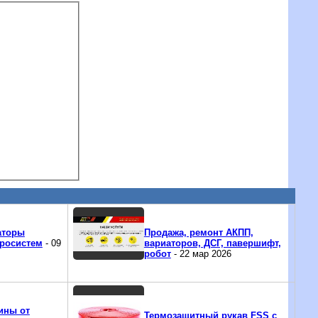
аторы
Продажа, ремонт АКПП,
росистем
- 09
вариаторов, ДСГ, павершифт,
робот
- 22 мар 2026
ины от
Термозащитный рукав FSS с