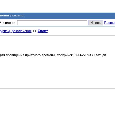
гионы
[Поменять]
объявления
Расши
туризм, развлечения
>>
Спорт
для провидения приятного времени, Уссурийск, 89662709330 ватцап