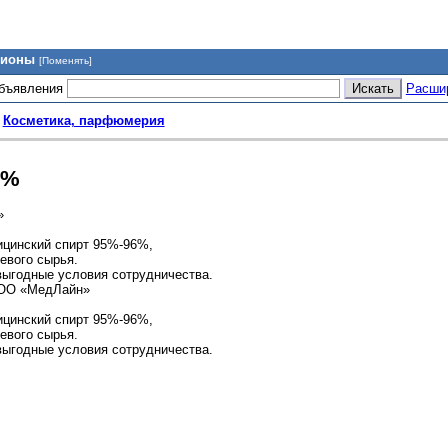
гионы
[Поменять]
объявления
Расши
>
Косметика, парфюмерия
6%
»
цинский спирт 95%-96%,
евого сырья.
выгодные условия сотрудничества.
ООО «МедЛайн»
цинский спирт 95%-96%,
евого сырья.
выгодные условия сотрудничества.