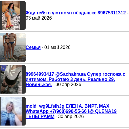
Жду тебя в уютном гнёздышке 89675311312
-
03 май 2026
Семья
- 01 май 2026
89964993417 @Sachakrasa Супер госпожа с
интимом. Работаю 3 день. Реально 29.
Новенькая.
- 30 апр 2026
moid_wg9LfsihJg ЕЛЕНА. ВИРТ. MAX
WhatsApp +7(960)690-55-66 !@ QLENA19
ТЕЛЕГРАММ
- 30 апр 2026