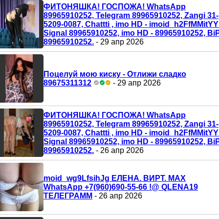
ФИТОНЯШКА! ГОСПОЖА! WhatsApp
89965910252, Telegram 89965910252, Zangi 31-
5209-0087, Chattti , imo HD - imoid_h2FfMMitYY 
Signal 89965910252, imo HD - 89965910252, Bi
89965910252.
- 29 апр 2026
Поцелуй мою киску - Отлижи сладко
89675311312
- 29 апр 2026
ФИТОНЯШКА! ГОСПОЖА! WhatsApp
89965910252, Telegram 89965910252, Zangi 31-
5209-0087, Chattti , imo HD - imoid_h2FfMMitYY 
Signal 89965910252, imo HD - 89965910252, Bi
89965910252.
- 26 апр 2026
moid_wg9LfsihJg ЕЛЕНА. ВИРТ. MAX
WhatsApp +7(960)690-55-66 !@ QLENA19
ТЕЛЕГРАММ
- 26 апр 2026