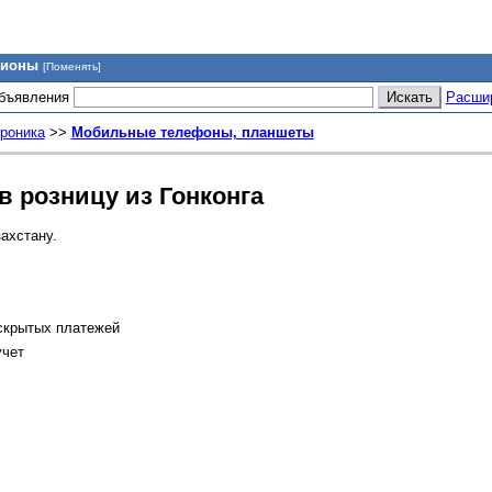
гионы
[Поменять]
объявления
Расши
роника
>>
Мобильные телефоны, планшеты
 в розницу из Гонконга
ахстану.
 скрытых платежей
учет