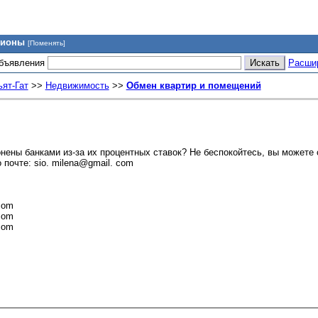
гионы
[Поменять]
объявления
Расши
ьят-Гат
>>
Недвижимость
>>
Обмен квартир и помещений
нены банками из-за их процентных ставок? Не беспокойтесь, вы можете
 почте: sio. milena@gmail. com
com
com
com