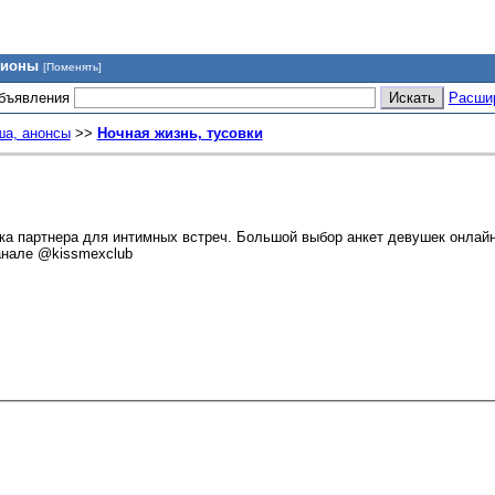
гионы
[Поменять]
объявления
Расши
а, анонсы
>>
Ночная жизнь, тусовки
ка партнера для интимных встреч. Большой выбор анкет девушек онлай
канале @kissmexclub