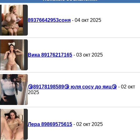
89376642953соня
- 04 окт 2025
Вика 89176217165
- 03 окт 2025
😘89178198589😘 юля сосу до яиц😘
- 02 окт
2025
Лера 89869575615
- 02 окт 2025