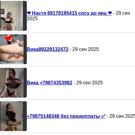
❤ Настя 89178195415 сосу до яиц ❤
- 29 сен
2025
Вика89228132472
- 29 сен 2025
Вика +79874353982
- 29 сен 2025
+79875148348 без предоплаты ✅
- 29 сен 202