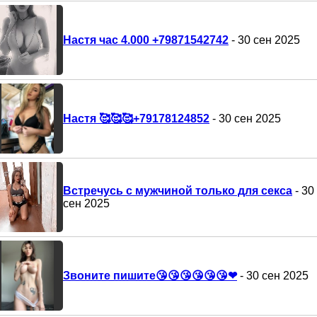
Настя час 4.000 +79871542742
- 30 сен 2025
Настя 🥰🥰🥰+79178124852
- 30 сен 2025
Встречусь с мужчиной только для секса
- 30
сен 2025
Звоните пишите😘😘😘😘😘😘❤
- 30 сен 2025