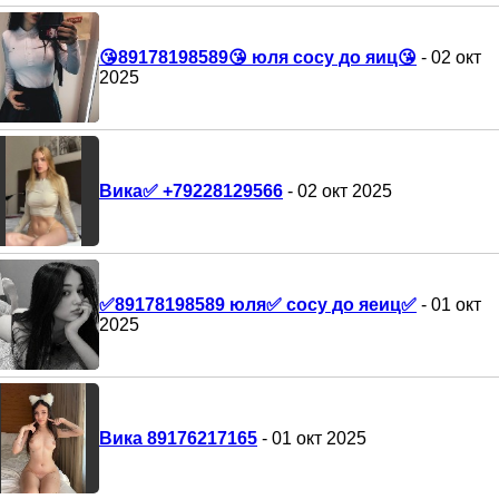
😘89178198589😘 юля сосу до яиц😘
- 02 окт
2025
Вика✅ +79228129566
- 02 окт 2025
✅️89178198589 юля✅️ сосу до яеиц✅️
- 01 окт
2025
Вика 89176217165
- 01 окт 2025