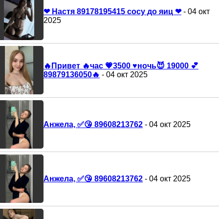
❤ Настя 89178195415 сосу до яиц ❤
- 04 окт
2025
🔥Привет 🔥час 💗3500 ♥️ночь😈 19000 💕
89879136050🔥
- 04 окт 2025
Анжела, ✅😘 89608213762
- 04 окт 2025
Анжела, ✅😘 89608213762
- 04 окт 2025