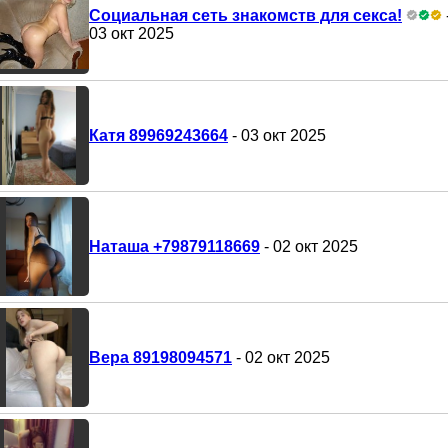
Социальная сеть знакомств для секса!
03 окт 2025
Катя 89969243664
- 03 окт 2025
Наташа +79879118669
- 02 окт 2025
Вера 89198094571
- 02 окт 2025