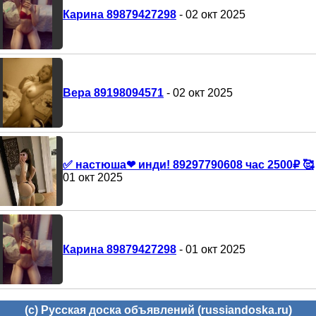
Карина 89879427298
- 02 окт 2025
Вера 89198094571
- 02 окт 2025
✅ настюша❤ инди! 89297790608 час 2500₽ 🥰
01 окт 2025
Карина 89879427298
- 01 окт 2025
(c) Русская доска объявлений (russiandoska.ru)