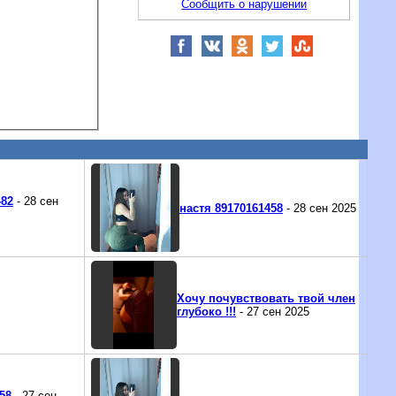
Сообщить о нарушении
-82
- 28 сен
настя 89170161458
- 28 сен 2025
Хочу почувствовать твой член
глубоко !!!
- 27 сен 2025
58
- 27 сен