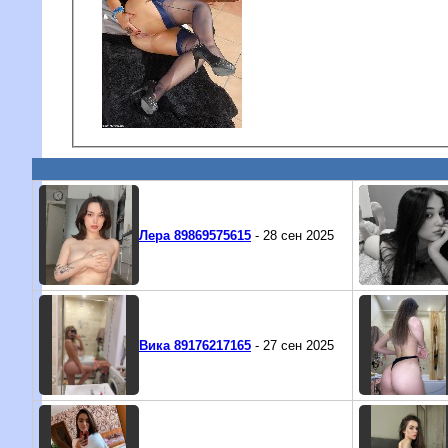
Лера 89869575615
- 28 сен 2025
Вика 89176217165
- 27 сен 2025