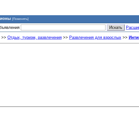
гионы
[Поменять]
объявления
Расши
>>
Отдых, туризм, развлечения
>>
Развлечения для взрослых
>>
Инти