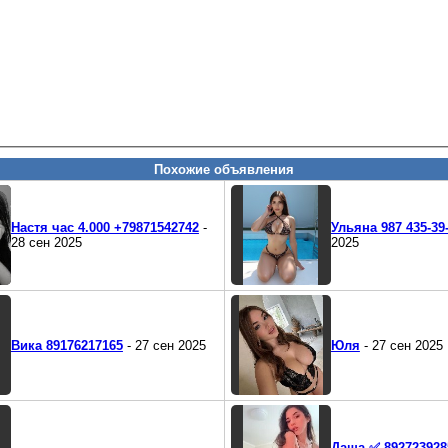
Похожие объявления
Настя час 4.000 +79871542742
-
Ульяна 987 435-39
28 сен 2025
2025
Вика 89176217165
- 27 сен 2025
Юля
- 27 сен 2025
Даша ✅ 892723928