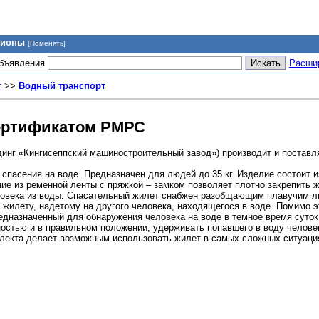
гионы
[Поменять]
объявления
Расши
т
>>
Водный транспорт
сертификатом РМРС
нг «Кингисеппский машиностроительный завод») производит и поставл
спасения на воде. Предназначен для людей до 35 кг. Изделие состоит и
е из ременной ленты с пряжкой – замком позволяет плотно закрепить ж
еловека из воды. Спасательный жилет снабжен разобщающим плавучим л
жилету, надетому на другого человека, находящегося в воде. Помимо э
редназначенный для обнаружения человека на воде в темное время суток
остью и в правильном положении, удерживать попавшего в воду человек
плекта делает возможным использовать жилет в самых сложных ситуаци