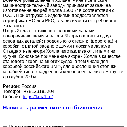
Военно-промышленный холдинг «Кингисеппский
машиностроительный завод» принимает заказы на
изготовление якорей Холла 1500 кг в соответствии с
ГОСТ. При отгрузке с изделиями предоставляется
сертификат РС или РКО, в зависимости от требования
Заказчика.
Якорь Холла – втяжной с плоскими лапами,
поворачивающимися на оси. Якорь состоит из двух
основных деталей: продольного стержня (веретена) и
коробки, отлитой заодно с двумя плоскими лапами.
Стандартные якоря Холла изготавливают литыми из
чугуна. Основное применение якорей Холла в качестве
станового якоря на многих судах, в том числе для
кораблей российского ВМФ, для обеспечения стоянки
кораблей типа эскадренный миноносец на чистом грунте
до глубин 200 м.
Регион:
Россия
Телефон: +78123185204
Вебсайт:
https://kmz1.ru/
Написать разместителю объявления
Приложенные картинки