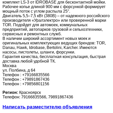
комплект LS-3 от IDROBASE для бесконтактной мойки.
Рабочее копье длиной 900 мм с форсункой формирует
мощный поток с углом распыла 25°.
Двигатель 5,5–7,5 кВт (380В) – от надежного российского
производителя «Уралэлектро» или проверенной марки
TOR. Подойдет для автомоек, коммунальных
предприятий, автопарков грузовой и сельхозтехники,
сервисных и ремонтных служб.
В наличии широкий ассортимент новых моек и
оригинальных комплектующих ведущих брендов: TOR,
Danau, Hawk, Idrobase, Bertolini, Karcher. Имеются
насосы, пистолеты, шланги, форсунки.
Гарантия качества, бесплатная консультация, быстрая
доставка любой удобной ТК.
Москва
ул. Полбина, д 64
Телефон : +79166835566
Телефон : +79891867436
Телефон : +79856801156
Регион:
Красноярск
Телефон: 79166835566, 79891867436
Написать разместителю объявления