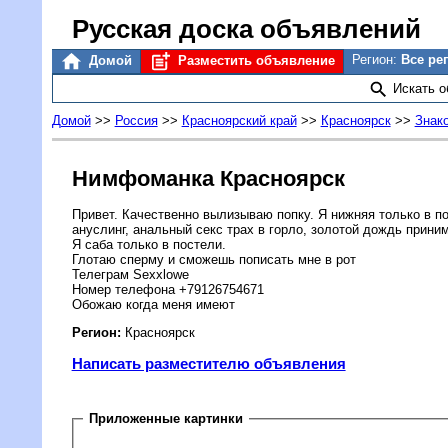
Русская доска объявлений
Регион:
Все ре
Домой
Разместить объявление
Искать 
Домой
>>
Россия
>>
Красноярский край
>>
Красноярск
>>
Знак
Нимфоманка Красноярск
Привет. Качественно вылизываю попку. Я нижняя только в 
ануслинг, анальный секс трах в горло, золотой дождь прини
Я саба только в постели.
Глотаю сперму и сможешь пописать мне в рот
Телеграм Sexxlowe
Номер телефона +79126754671
Обожаю когда меня имеют
Регион:
Красноярск
Написать разместителю объявления
Приложенные картинки