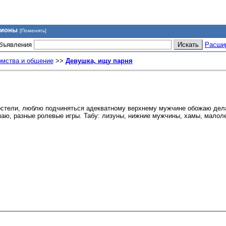
гионы
[Поменять]
объявления
Расши
омства и общение
>>
Девушка, ищу парня
постели, люблю подчиняться адекватному верхнему мужчине обожаю дела
маю, разные ролевые игры. Табу: лизуны, нижние мужчины, хамы, малoлe