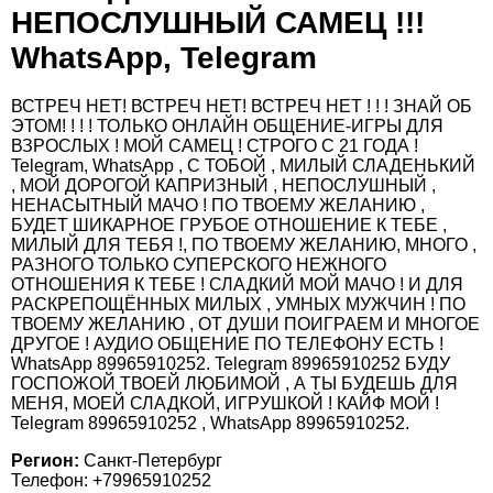
НЕПОСЛУШНЫЙ САМЕЦ !!!
WhatsApp, Telegram
ВСТРЕЧ НЕТ! ВСТРЕЧ НЕТ! ВСТРЕЧ НЕТ ! ! ! ЗНАЙ ОБ
ЭТОМ! ! ! ! ТОЛЬКО ОНЛАЙН ОБЩЕНИЕ-ИГРЫ ДЛЯ
ВЗРОСЛЫХ ! МОЙ САМЕЦ ! СТРОГО С 21 ГОДА !
Telegram, WhatsApp , С ТОБОЙ , МИЛЫЙ СЛАДЕНЬКИЙ
, МОЙ ДОРОГОЙ КАПРИЗНЫЙ , НЕПОСЛУШНЫЙ ,
НЕНАСЫТНЫЙ МАЧО ! ПО ТВОЕМУ ЖЕЛАНИЮ ,
БУДЕТ ШИКАРНОЕ ГРУБОЕ ОТНОШЕНИЕ К ТЕБЕ ,
МИЛЫЙ ДЛЯ ТЕБЯ !, ПО ТВОЕМУ ЖЕЛАНИЮ, МНОГО ,
РАЗНОГО ТОЛЬКО СУПЕРСКОГО НЕЖНОГО
ОТНОШЕНИЯ К ТЕБЕ ! СЛАДКИЙ МОЙ МАЧО ! И ДЛЯ
РАСКРЕПОЩЁННЫХ МИЛЫХ , УМНЫХ МУЖЧИН ! ПО
ТВОЕМУ ЖЕЛАНИЮ , ОТ ДУШИ ПОИГРАЕМ И МНОГОЕ
ДРУГОЕ ! АУДИО ОБЩЕНИЕ ПО ТЕЛЕФОНУ ЕСТЬ !
WhatsApp 89965910252. Telegram 89965910252 БУДУ
ГОСПОЖОЙ ТВОЕЙ ЛЮБИМОЙ , А ТЫ БУДЕШЬ ДЛЯ
МЕНЯ, МОЕЙ СЛАДКОЙ, ИГРУШКОЙ ! КАЙФ МОЙ !
Telegram 89965910252 , WhatsApp 89965910252.
Регион:
Санкт-Петербург
Телефон: +79965910252