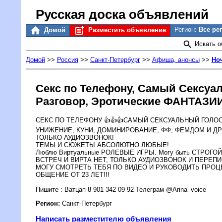
Русская доска объявлений
Регион:
Все ре
Домой
Разместить объявление
Искать 
Домой
>>
Россия
>>
Санкт-Петербург
>>
Афиша, анонсы
>>
Но
Секс по Телефону, Самый Сексу
Разговор, Эротические ФАНТАЗИ
СЕКC ПО ТЕЛЕФОНУ 👍👍👍САМЫЙ СЕКСУАЛЬHЫЙ ГОЛОC
УНИЖЕНИЕ, КУНИ, ДОМИНИРОВАНИЕ, ФФ, ФЕМДОМ И ДР.
ТОЛЬКО АУДИОЗВОНОК!
ТЕМЫ И СЮЖЕТЫ АБСОЛЮТНО ЛЮБЫЕ!
Люблю Виртуальные РОЛЕВЫЕ ИГРЫ. Могу быть СТРОГО
ВСТРЕЧ И ВИРТА НЕТ, ТОЛЬКО АУДИОЗВОНОК И ПЕРЕП
МОГУ СМОТРЕТЬ ТЕБЯ ПО ВИДЕО И РУКОВОДИТЬ ПРОЦ
ОБЩЕНИЕ ОТ 23 ЛЕТ!!!
Пишите : Ватцап 8 901 342 09 92 Телеграм @Arina_voice
Регион:
Санкт-Петербург
Написать разместителю объявления